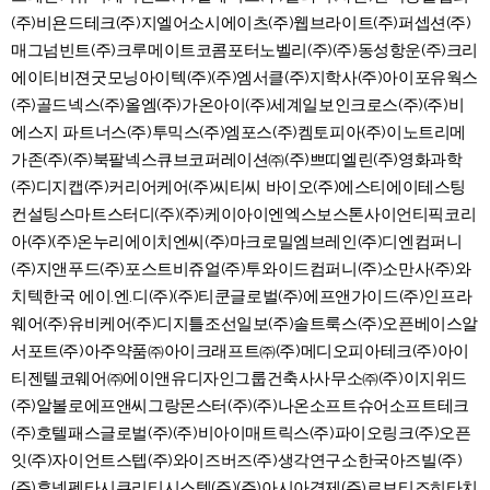
(주)비욘드테크(주)지엘어소시에이츠(주)웹브라이트(주)퍼셉션(주)
매그넘빈트(주)크루메이트코콤포터노벨리(주)(주)동성항운(주)크리
에이티비젼굿모닝아이텍(주)(주)엠서클(주)지학사(주)아이포유웍스
(주)골드넥스(주)올엠(주)가온아이(주)세계일보인크로스(주)(주)비
에스지 파트너스(주)투믹스(주)엠포스(주)켐토피아(주)이노트리메
가존(주)(주)북팔넥스큐브코퍼레이션㈜(주)쁘띠엘린(주)영화과학
(주)디지캡(주)커리어케어(주)씨티씨 바이오(주)에스티에이테스팅
컨설팅스마트스터디(주)(주)케이아이엔엑스보스톤사이언티픽코리
아(주)(주)온누리에이치엔씨(주)마크로밀엠브레인(주)디엔컴퍼니
(주)지앤푸드(주)포스트비쥬얼(주)투와이드컴퍼니(주)소만사(주)와
치텍한국 에이.엔.디(주)(주)티쿤글로벌(주)에프앤가이드(주)인프라
웨어(주)유비케어(주)디지틀조선일보(주)솔트룩스(주)오픈베이스알
서포트(주)아주약품㈜아이크래프트㈜(주)메디오피아테크(주)아이
티젠텔코웨어㈜에이앤유디자인그룹건축사사무소㈜(주)이지위드
(주)알볼로에프앤씨그랑몬스터(주)(주)나온소프트슈어소프트테크
(주)호텔패스글로벌(주)(주)비아이매트릭스(주)파이오링크(주)오픈
잇(주)자이언트스텝(주)와이즈버즈(주)생각연구소한국아즈빌(주)
(주)휴넷펜타시큐리티시스템(주)(주)아시아경제(주)로보티즈히타치