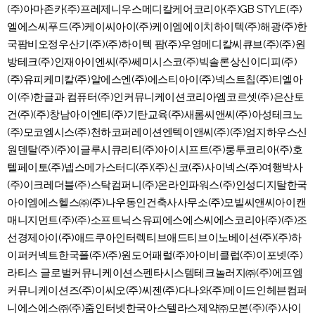
(주)아마존카(주)프레제니우스메디칼케어코리아(주)GB STYLE(주)
엘에스씨푸드(주)케이씨아이(주)케이엠에이치하이텍(주)해광(주)한
국팜비오정우산기(주)(주)하이텍 팜(주)우영메디칼씨큐브(주)(주)원
방테크(주)인재아이엔씨(주)쎄미시스코(주)빅솔론상신이디피(주)
(주)유피케미칼(주)알에스엔(주)에스티아이(주)넥스트칩(주)티엘아
이(주)한글과 컴퓨터(주)인커뮤니케이션코리아엠코르셋(주)은산토
건(주)(주)창남아이엔티(주)기탄교육(주)새롬씨앤씨(주)아성테크노
(주)모코엠시스(주)천하코퍼레이션엔텍이앤씨(주)(주)엄지하우스신
원덴탈(주)(주)이글루시큐리티(주)아이시프트(주)룽투코리아(주)호
텔페이토(주)넵스메가스터디(주)(주)신코(주)사이넥스(주)여행박사
(주)이크레더블(주)스탁컴퍼니(주)온라인파워스(주)인성디지탈한국
아이엠에스헬스㈜(주)나우동인건축사사무소(주)모빌씨앤씨아이캔
매니지먼트(주)(주)소프트닉스유피에스에스씨에스코리아(주)(주)조
선경제아이(주)애드쿠아인터렉티브애드티브이노베이션(주)(주)하
이퍼커넥트한국폴(주)(주)원도어패럴(주)아이비클럽(주)이포넷(주)
라티스 글로벌커뮤니케이션스펜타시스템테크놀러지㈜(주)에프엠
커뮤니케이션즈(주)이씨오(주)씨젠(주)다나와(주)메이드인헤븐컴퍼
니에스에스㈜(주)줌인터넷한국아스텔라스제약㈜모본(주)(주)사이