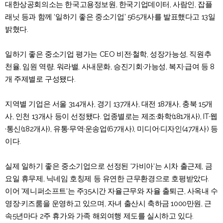
대한상공회의소는 한국고용정보원, 한국기업데이터, 사람인, 잡플
래닛 등과 함께 ‘일하기 좋은 중소기업’ 565개사를 발표했다고 13일
밝혔다.
일하기 좋은 중소기업 평가는 CEO 비전·철학, 성장가능성, 직원추
천율, 임원 역량, 워라밸, 사내문화, 승진기회·가능성, 복지·급여 등 8
개 주제별로 구성됐다.
지역별 기업은 서울 314개사, 경기 137개사, 대전 18개사, 충북 15개
사, 인천 13개사 등이 선정됐다. 업종별로는 제조·화학(181개사), IT·웹
·통신(182개사), 유통·무역·운송업(67개사), 미디어·디자인(47개사) 등
이다.
실제 일하기 좋은 중소기업으로 선정된 ‘가비아‘는 시차 출근제, 금
요일 휴무제, 닉네임 호칭제 등 유연한 근무환경으로 호평받았다.
이어 ’제니퍼소프트‘는 주35시간 자율근무와 자율 출퇴근, 사옥내 수
영장·키즈룸을 운영하고 있으며, 자녀 출산시 축하금 1000만원, 근
속5년마다 2주 휴가와 가족 해외여행 제도를 실시하고 있다.