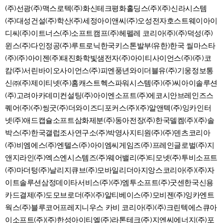
(주)선광(주)맥스로텍(주)화신테크평화홀딩스(주)(주)신라시스템
(주)대성건설(주)학산(주)세정아이앤씨(주)오성전자호스트웨이아이
디씨(주)이트너스(주)소프트캠프(주)헤펠레 코리아(주)(주)덕성(주)
윈스(주)다인정공(주)루트로닉한국키스톤발부(유한)한국 씰마스타
(주)(주)아이젠(주)태진화학빛샘전자(주)아이티사이언스(주)(주)코
캄(주)서린바이오사이언스(주)피엔풍년와이더블유(주)기웅정보통
신㈜(주)제이티넷(주)홈캐스트헥스파워시스템(주)(주)씨아이솔루션
(주)고려아카데미컨설팅(주)아이엔소프트(주)에코시안브레인즈스
퀘어(주)(주)씽굿(주)더와이즈디포커스(주)(주)알앤텍(주)잉카인터
넷(주)애드캡슐소프트삼화제분(주)동아전장(주)한국델켐(주)(주)솔
박스(주)한국갤럽조사연구소(주)박영사지티원(주)(주)덴츠코리아
(주)비엠에스(주)엔텔스(주)아이엠씨게임즈(주)프레인글로벌(주)지
앤지라인(주)엑스엔시스템즈(주)웨어밸리(주)티모넷(주)투비소프트
(주)마더텅(주)날리지큐브(주)모바일리더아지앙스코리아(주)(주)자
이트솔루션삼정데이타서비스(주)(주)엠투소프트(주)굿센한국신용
카드결제(주)도모브로더(주)(주)알티베이스(주)모비젠(주)잉카엔트
웍스(주)블루코어프레지니우스 카비 코리아(주)(주)크린텍에스큐아
이소프트(주)(주)한성아이티엘(주)라톤테크(주)지엔씨에너지(주)포