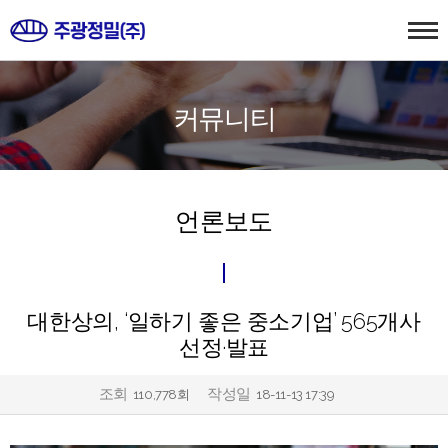
커뮤니티
언론보도
대한상의, ‘일하기 좋은 중소기업’ 565개사
선정·발표
조회
작성일
110,778회
18-11-13 17:39