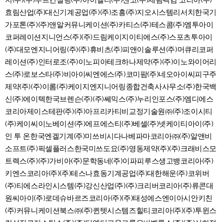
지(주)(주)루트컨설팅(주)아이엘티(주)센코(주)세림팩컴 코리아(주)
효림산업(주)대신기계공업(주)(주)조흥(주)지오시스템리서치한국기
가포톤(주)(주)앤알커뮤니케이션(주)카티스(주)테스콤(주)엠투아이
코퍼레이션지니언스(주)(주)드림케이지이티에스(주)스포츠투아이
(주)대모엔지니어링(주)(주)휴비츠(주)피앤이솔루션(주)머큐리코퍼
레이션(주)인터로조(주)이노피아테크하나제약(주)(주)이노와이어리
스(주)로보스타(주)비아이씨엔에스(주)코미팜(주)네오아이씨피구주
제약(주)(주)이롬(주)케이지엔지니어링종합건축사사무소(주)한국백
신(주)에이텍한국브렌슨(주)(주)쎄믹스(주)누리인포스(주)엠디에스
코리아제이스테판(주)(주)아프리카티비교정기술원㈜(주)조이시티
(주)케이씨이노베이션(주)에프에스티(주)베셀(주)넷케이티아이(주)
인 투 온한국엔겔기계(주)미쓰비시다나베파마코리아㈜(주)알앤비
소프트(주)픽셀플러스한국미쓰도요(주)영동제약(주)(주)크래비스모
트렉스(주)(주)가비아(주)문학동네(주)이파피루스생고뱅코리아(주)
키엔스코리아(주)(주)테스나효동기계공업(주)대한해운(주)코위버
(주)티에스라인시스템(주)강신산업(주)(주)크리버코리아(주)류콘대
원씨아이(주)로데슈바르즈코리아(주)(주)태성에스엔이아시안키친
(주)커뮤니케이션북스㈜(주)퀸텟시스템즈힐티코리아(주)(주)투윈스