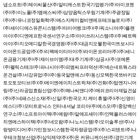
냅소프트(주)제이씨물산(주)알티캐스트한국기업평가(주)아미코젠
(주)(주)이노폴(주)엠에스씨(주)삼양옵틱스우림기계(주)주광정밀
(주)(주)유니코정밀화학(주)에스지케미컬비앤에프테크놀로지(주)
(주)세이디에스유콘시스템(주)타이어뱅크(주)(주)픽소니어(주)플랜
아이(주)디엔에프한국센서연구소(주)아이쓰리시스템(주)(주)쎄트렉
아이(주)지오메디칼한국경영원(주)(주)대금지오웰한국미쯔보시다
이아몬드공업(주)(주)리팩에이티아이(주)라이온코리아(주)(주)세니
온금용기계(주)(주)제이브이엠(주)대주기계(주)삼공사(주)코메론
(주)펠릭스테크(주)파나시아(주)피엠씨프러덕션(주)넥슨네트웍스라
온건설(주)서강유업(주)(주)동국알앤에스(주)동신모텍한국쯔바키모
토오토모티브(주)(주)에이엔에이치스트럭쳐(주)건화(주)탑엔지니어
링(주)신라공업효림산업(주)(주)해나씨앤디(주)메쉬코리아제일건설
(주)(주)네패스신소재(주)신일(주)한국오.지.케이.휴젤(주)(주)신영이
에스디(주)모터트로닉스 인터내셔날 코리아(주)에스모(주)중앙백신
연구소(주)소프트아이텍(주)예람(주)알에프세미(주)인텍플러스에이
치엔에스하이텍(주)(주)네오팜(주)나노시스템(주)오이솔루션(주)사
랑방미디어(주)가민정보시스템한국차량공업(주)(주)스피덴트(주)나
우테크청보산업(주)삼익제약(주)(주)온 커뮤니케이션(주)경인기계