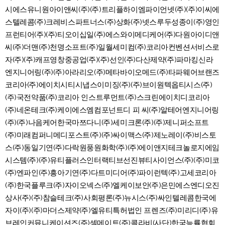
시에스유니원아이앤씨(주)(주)트리플하이엠파이언넷(주)(주)이씨에
스텔레콤(주)크레비스파트너스(주)상화(주)넷스루두성종이(주)영인
프런티어(주)(주)티오이십일(주)에스와이메디케어(주)다원아이디앤
씨(주)더맨(주)천명소프트(주)일월세미컴(주)코리아컨벤션서비스로
자(주)(주)캐프영창중공업(주)(주)선인(주)다산제약(주)파마킹신라
엔지니어링(주)(주)아라리오(주)메타바이오메드(주)타파웨어브랜즈
코리아(주)에이치시티시냅스이미징(주)(주)브이원텍옵티시스(주)
(주)국전약품(주)코리아 인스트루먼트(주)스크린에이치디코리아
(주)네온테크(주)케이에스엠컴포넌트디 피 씨(주)알테어엔지니어링
(주)(주)나음케어한국마쯔다니(주)세미크론(주)(주)제니퍼소프트
(주)미래컴퍼니메디포스트(주)(주)싸이맥스(주)제노레이(주)비스토
스(주)동일기연(주)다락원풍원화학(주)(주)에이앤지테크놀로지에임
시스템(주)(주)유티플러스인터랙티브선진뷰티사이언스(주)(주)미코
(주)엔파인(주)흥아기연(주)다트미디어(주)파이런텍(주)고세코리아
(주)한국플루크(주)자이오넥스(주)엘케이보안(주)은민에스엔디오진
상사(주)(주)참슬테크(주)사회평론(주)뉴시스(주)싸인텔레콤한국에
자이(주)(주)마더스제약(주)엘유티특허법인 프렌즈(주)미리디(주)유
브레인커뮤니케이션즈(주)셀메이트(주)콜라비(사단)한국능률협회