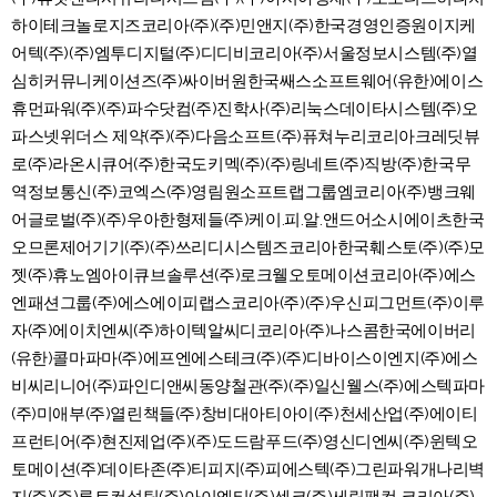
하이테크놀로지즈코리아(주)(주)민앤지(주)한국경영인증원이지케
어텍(주)(주)엠투디지털(주)디디비코리아(주)서울정보시스템(주)열
심히커뮤니케이션즈(주)싸이버원한국쌔스소프트웨어(유한)에이스
휴먼파워(주)(주)파수닷컴(주)진학사(주)리눅스데이타시스템(주)오
파스넷위더스 제약(주)(주)다음소프트(주)퓨쳐누리코리아크레딧뷰
로(주)라온시큐어(주)한국도키멕(주)(주)링네트(주)직방(주)한국무
역정보통신(주)코엑스(주)영림원소프트랩그룹엠코리아(주)뱅크웨
어글로벌(주)(주)우아한형제들(주)케이.피.알.앤드어소시에이츠한국
오므론제어기기(주)(주)쓰리디시스템즈코리아한국훼스토(주)(주)모
젯(주)휴노엠아이큐브솔루션(주)로크웰오토메이션코리아(주)에스
엔패션그룹(주)에스에이피랩스코리아(주)(주)우신피그먼트(주)이루
자(주)에이치엔씨(주)하이텍알씨디코리아(주)나스콤한국에이버리
(유한)콜마파마(주)에프엔에스테크(주)(주)디바이스이엔지(주)에스
비씨리니어(주)파인디앤씨동양철관(주)(주)일신웰스(주)에스텍파마
(주)미애부(주)열린책들(주)창비대아티아이(주)천세산업(주)에이티
프런티어(주)현진제업(주)(주)도드람푸드(주)영신디엔씨(주)윈텍오
토메이션(주)데이타존(주)티피지(주)피에스텍(주)그린파워개나리벽