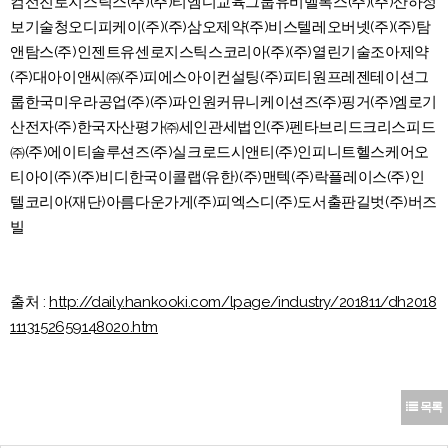
컴선진로지스틱스(주)(주)티엠디교육그룹유비벨록스(주)(주)산하정
보기술청오디피케이(주)(주)삼오제약(주)비스텔레오버넷(주)(주)탐
앤탐스(주)인젠트유센로지스틱스코리아(주)(주)열린기술조아제약
(주)대아이앤씨㈜(주)피에스아이컨설팅(주)피티원프레젠테이션그
룹한국미우라공업(주)(주)파인원커뮤니케이션즈(주)핑거(주)엠로기
산전자(주)한국자산평가㈜세인관세법인(주)펜타브리드크리스피드
㈜(주)에이티솔루션즈(주)실크로드시앤티(주)인피니트헬스케어오
티아이(주)(주)비디한국이콜랩(유한)(주)맨텍(주)락플레이스(주)인
텔코리아(재단)아름다운가게(주)피엑스디(주)도서출판길벗(주)버즈
빌
출처 :
http://daily.hankooki.com/lpage/industry/201811/dh2018
1113152659148020.htm
목록