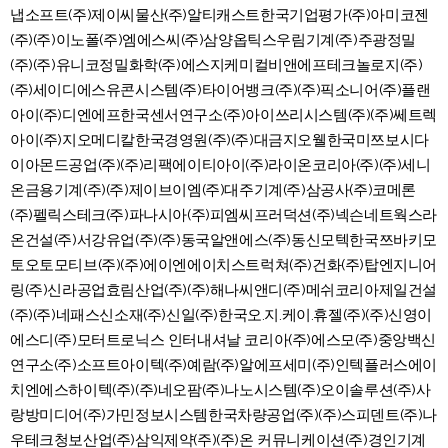
냅소프트(주)제이씨물산(주)알티캐스트한국기업평가(주)아미코젠
(주)(주)이노폴(주)엠에스씨(주)삼양옵틱스우림기계(주)주광정밀
(주)(주)유니코정밀화학(주)에스지케미컬비앤에프테크놀로지(주)
(주)세이디에스유콘시스템(주)타이어뱅크(주)(주)픽소니어(주)플랜
아이(주)디엔에프한국센서연구소(주)아이쓰리시스템(주)(주)쎄트렉
아이(주)지오메디칼한국경영원(주)(주)대금지오웰한국미쯔보시다
이아몬드공업(주)(주)리팩에이티아이(주)라이온코리아(주)(주)세니
온금용기계(주)(주)제이브이엠(주)대주기계(주)삼공사(주)코메론
(주)펠릭스테크(주)파나시아(주)피엠씨프러덕션(주)넥슨네트웍스라
온건설(주)서강유업(주)(주)동국알앤에스(주)동신모텍한국쯔바키모
토오토모티브(주)(주)에이엔에이치스트럭쳐(주)건화(주)탑엔지니어
링(주)신라공업효림산업(주)(주)해나씨앤디(주)메쉬코리아제일건설
(주)(주)네패스신소재(주)신일(주)한국오.지.케이.휴젤(주)(주)신영이
에스디(주)모터트로닉스 인터내셔날 코리아(주)에스모(주)중앙백신
연구소(주)소프트아이텍(주)예람(주)알에프세미(주)인텍플러스에이
치엔에스하이텍(주)(주)네오팜(주)나노시스템(주)오이솔루션(주)사
랑방미디어(주)가민정보시스템한국차량공업(주)(주)스피덴트(주)나
우테크청보산업(주)삼익제약(주)(주)온 커뮤니케이션(주)경인기계