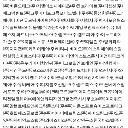
(주)비욘드테크(주)지엘어소시에이츠(주)웹브라이트(주)퍼셉션(주)
매그넘빈트(주)크루메이트코콤포터노벨리(주)(주)동성항운(주)크리
에이티비젼굿모닝아이텍(주)(주)엠서클(주)지학사(주)아이포유웍스
(주)골드넥스(주)올엠(주)가온아이(주)세계일보인크로스(주)(주)비
에스지 파트너스(주)투믹스(주)엠포스(주)켐토피아(주)이노트리메
가존(주)(주)북팔넥스큐브코퍼레이션㈜(주)쁘띠엘린(주)영화과학
(주)디지캡(주)커리어케어(주)씨티씨 바이오(주)에스티에이테스팅
컨설팅스마트스터디(주)(주)케이아이엔엑스보스톤사이언티픽코리
아(주)(주)온누리에이치엔씨(주)마크로밀엠브레인(주)디엔컴퍼니
(주)지앤푸드(주)포스트비쥬얼(주)투와이드컴퍼니(주)소만사(주)와
치텍한국 에이.엔.디(주)(주)티쿤글로벌(주)에프앤가이드(주)인프라
웨어(주)유비케어(주)디지틀조선일보(주)솔트룩스(주)오픈베이스알
서포트(주)아주약품㈜아이크래프트㈜(주)메디오피아테크(주)아이
티젠텔코웨어㈜에이앤유디자인그룹건축사사무소㈜(주)이지위드
(주)알볼로에프앤씨그랑몬스터(주)(주)나온소프트슈어소프트테크
(주)호텔패스글로벌(주)(주)비아이매트릭스(주)파이오링크(주)오픈
잇(주)자이언트스텝(주)와이즈버즈(주)생각연구소한국아즈빌(주)
(주)휴넷펜타시큐리티시스템(주)(주)아시아경제(주)로보티즈히타치