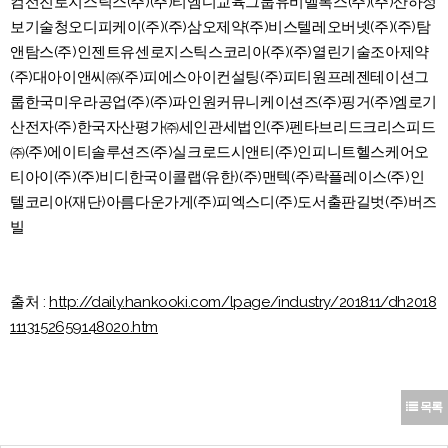
컴선진로지스틱스(주)(주)티엠디교육그룹유비벨록스(주)(주)산하정
보기술청오디피케이(주)(주)삼오제약(주)비스텔레오버넷(주)(주)탐
앤탐스(주)인젠트유센로지스틱스코리아(주)(주)열린기술조아제약
(주)대아이앤씨㈜(주)피에스아이컨설팅(주)피티원프레젠테이션그
룹한국미우라공업(주)(주)파인원커뮤니케이션즈(주)핑거(주)엠로기
산전자(주)한국자산평가㈜세인관세법인(주)펜타브리드크리스피드
㈜(주)에이티솔루션즈(주)실크로드시앤티(주)인피니트헬스케어오
티아이(주)(주)비디한국이콜랩(유한)(주)맨텍(주)락플레이스(주)인
텔코리아(재단)아름다운가게(주)피엑스디(주)도서출판길벗(주)버즈
빌
출처 :
http://daily.hankooki.com/lpage/industry/201811/dh2018
1113152659148020.htm
목록