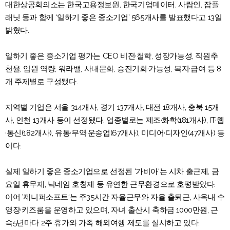
대한상공회의소는 한국고용정보원, 한국기업데이터, 사람인, 잡플
래닛 등과 함께 ‘일하기 좋은 중소기업’ 565개사를 발표했다고 13일
밝혔다.
일하기 좋은 중소기업 평가는 CEO 비전·철학, 성장가능성, 직원추
천율, 임원 역량, 워라밸, 사내문화, 승진기회·가능성, 복지·급여 등 8
개 주제별로 구성됐다.
지역별 기업은 서울 314개사, 경기 137개사, 대전 18개사, 충북 15개
사, 인천 13개사 등이 선정됐다. 업종별로는 제조·화학(181개사), IT·웹
·통신(182개사), 유통·무역·운송업(67개사), 미디어·디자인(47개사) 등
이다.
실제 일하기 좋은 중소기업으로 선정된 ‘가비아‘는 시차 출근제, 금
요일 휴무제, 닉네임 호칭제 등 유연한 근무환경으로 호평받았다.
이어 ’제니퍼소프트‘는 주35시간 자율근무와 자율 출퇴근, 사옥내 수
영장·키즈룸을 운영하고 있으며, 자녀 출산시 축하금 1000만원, 근
속5년마다 2주 휴가와 가족 해외여행 제도를 실시하고 있다.