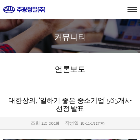
커뮤니티
언론보도
대한상의, ‘일하기 좋은 중소기업’ 565개사
선정·발표
조회
작성일
116,661회
18-11-13 17:39