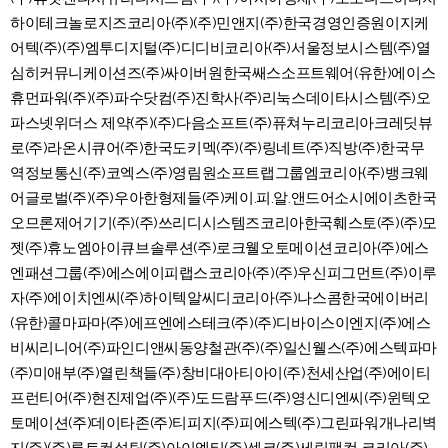
하이테크놀로지즈코리아(주)(주)민앤지(주)한국경영인증원이지케
어텍(주)(주)엠투디지털(주)디디비코리아(주)서울정보시스템(주)열
심히커뮤니케이션즈(주)싸이버원한국쌔스소프트웨어(유한)에이스
휴먼파워(주)(주)파수닷컴(주)진학사(주)리눅스데이타시스템(주)오
파스넷위더스 제약(주)(주)다음소프트(주)퓨쳐누리코리아크레딧뷰
로(주)라온시큐어(주)한국도키멕(주)(주)링네트(주)직방(주)한국무
역정보통신(주)코엑스(주)영림원소프트랩그룹엠코리아(주)뱅크웨
어글로벌(주)(주)우아한형제들(주)케이.피.알.앤드어소시에이츠한국
오므론제어기기(주)(주)쓰리디시스템즈코리아한국훼스토(주)(주)모
젯(주)휴노엠아이큐브솔루션(주)로크웰오토메이션코리아(주)에스
엔패션그룹(주)에스에이피랩스코리아(주)(주)우신피그먼트(주)이루
자(주)에이치엔씨(주)하이텍알씨디코리아(주)나스콤한국에이버리
(유한)콜마파마(주)에프엔에스테크(주)(주)디바이스이엔지(주)에스
비씨리니어(주)파인디앤씨동양철관(주)(주)일신웰스(주)에스텍파마
(주)미애부(주)열린책들(주)창비대아티아이(주)천세산업(주)에이티
프런티어(주)현진제업(주)(주)도드람푸드(주)영신디엔씨(주)윈텍오
토메이션(주)데이타존(주)티피지(주)피에스텍(주)그린파워개나리벽