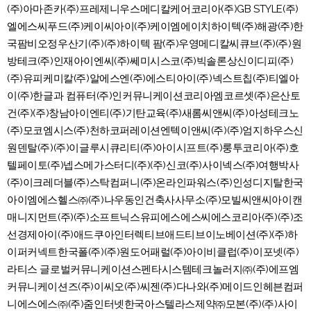
(주)아마존카(주)프레제니우스메디칼케어코리아(주)GB STYLE(주)
엘에스씨푸드(주)케이씨아이(주)케이엠에이치하이텍(주)해광(주)한
국팜비오정우산기(주)(주)하이텍 팜(주)우영메디칼씨큐브(주)(주)원
방테크(주)인재아이엔씨(주)쎄미시스코(주)빅솔론상신이디피(주)
(주)유피케미칼(주)알에스엔(주)에스티아이(주)넥스트칩(주)티엘아
이(주)한글과 컴퓨터(주)인커뮤니케이션코리아엠코르셋(주)은산토
건(주)(주)창남아이엔티(주)기탄교육(주)새롬씨앤씨(주)아성테크노
(주)모코엠시스(주)천하코퍼레이션엔텍이앤씨(주)(주)엄지하우스신
원덴탈(주)(주)이글루시큐리티(주)아이시프트(주)룽투코리아(주)호
텔페이토(주)넵스메가스터디(주)(주)신코(주)사이넥스(주)여행박사
(주)이크레더블(주)스탁컴퍼니(주)온라인파워스(주)인성디지탈한국
아이엠에스헬스㈜(주)나우동인건축사사무소(주)모빌씨앤씨아이캔
매니지먼트(주)(주)소프트닉스유피에스에스씨에스코리아(주)(주)조
선경제아이(주)애드쿠아인터렉티브애드티브이노베이션(주)(주)하
이퍼커넥트한국폴(주)(주)원도어패럴(주)아이비클럽(주)이포넷(주)
라티스 글로벌커뮤니케이션스펜타시스템테크놀러지㈜(주)에프엠
커뮤니케이션즈(주)이씨오(주)씨젠(주)다나와(주)메이드인헤븐컴퍼
니에스에스㈜(주)줌인터넷한국아스텔라스제약㈜모본(주)(주)사이