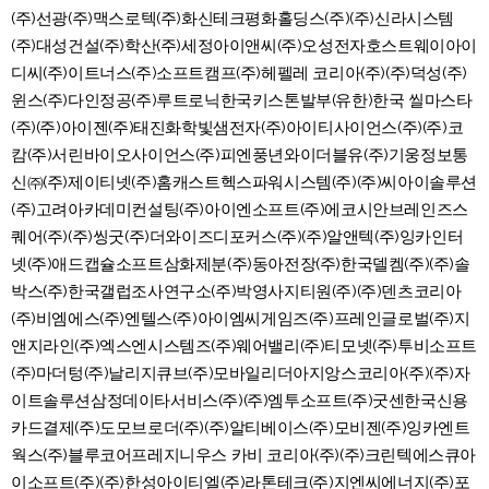
(주)선광(주)맥스로텍(주)화신테크평화홀딩스(주)(주)신라시스템
(주)대성건설(주)학산(주)세정아이앤씨(주)오성전자호스트웨이아이
디씨(주)이트너스(주)소프트캠프(주)헤펠레 코리아(주)(주)덕성(주)
윈스(주)다인정공(주)루트로닉한국키스톤발부(유한)한국 씰마스타
(주)(주)아이젠(주)태진화학빛샘전자(주)아이티사이언스(주)(주)코
캄(주)서린바이오사이언스(주)피엔풍년와이더블유(주)기웅정보통
신㈜(주)제이티넷(주)홈캐스트헥스파워시스템(주)(주)씨아이솔루션
(주)고려아카데미컨설팅(주)아이엔소프트(주)에코시안브레인즈스
퀘어(주)(주)씽굿(주)더와이즈디포커스(주)(주)알앤텍(주)잉카인터
넷(주)애드캡슐소프트삼화제분(주)동아전장(주)한국델켐(주)(주)솔
박스(주)한국갤럽조사연구소(주)박영사지티원(주)(주)덴츠코리아
(주)비엠에스(주)엔텔스(주)아이엠씨게임즈(주)프레인글로벌(주)지
앤지라인(주)엑스엔시스템즈(주)웨어밸리(주)티모넷(주)투비소프트
(주)마더텅(주)날리지큐브(주)모바일리더아지앙스코리아(주)(주)자
이트솔루션삼정데이타서비스(주)(주)엠투소프트(주)굿센한국신용
카드결제(주)도모브로더(주)(주)알티베이스(주)모비젠(주)잉카엔트
웍스(주)블루코어프레지니우스 카비 코리아(주)(주)크린텍에스큐아
이소프트(주)(주)한성아이티엘(주)라톤테크(주)지엔씨에너지(주)포