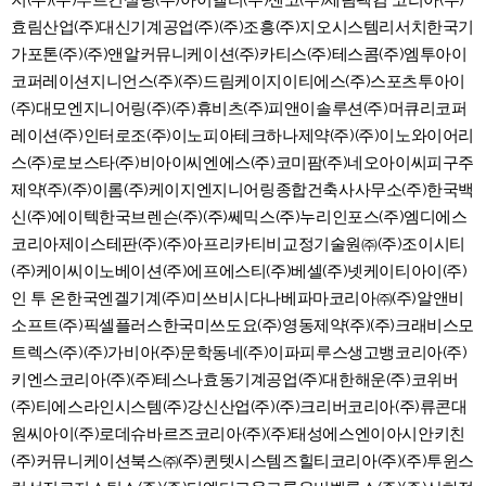
지(주)(주)루트컨설팅(주)아이엘티(주)센코(주)세림팩컴 코리아(주)
효림산업(주)대신기계공업(주)(주)조흥(주)지오시스템리서치한국기
가포톤(주)(주)앤알커뮤니케이션(주)카티스(주)테스콤(주)엠투아이
코퍼레이션지니언스(주)(주)드림케이지이티에스(주)스포츠투아이
(주)대모엔지니어링(주)(주)휴비츠(주)피앤이솔루션(주)머큐리코퍼
레이션(주)인터로조(주)이노피아테크하나제약(주)(주)이노와이어리
스(주)로보스타(주)비아이씨엔에스(주)코미팜(주)네오아이씨피구주
제약(주)(주)이롬(주)케이지엔지니어링종합건축사사무소(주)한국백
신(주)에이텍한국브렌슨(주)(주)쎄믹스(주)누리인포스(주)엠디에스
코리아제이스테판(주)(주)아프리카티비교정기술원㈜(주)조이시티
(주)케이씨이노베이션(주)에프에스티(주)베셀(주)넷케이티아이(주)
인 투 온한국엔겔기계(주)미쓰비시다나베파마코리아㈜(주)알앤비
소프트(주)픽셀플러스한국미쓰도요(주)영동제약(주)(주)크래비스모
트렉스(주)(주)가비아(주)문학동네(주)이파피루스생고뱅코리아(주)
키엔스코리아(주)(주)테스나효동기계공업(주)대한해운(주)코위버
(주)티에스라인시스템(주)강신산업(주)(주)크리버코리아(주)류콘대
원씨아이(주)로데슈바르즈코리아(주)(주)태성에스엔이아시안키친
(주)커뮤니케이션북스㈜(주)퀸텟시스템즈힐티코리아(주)(주)투윈스