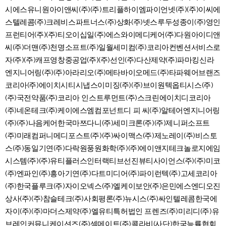
시에스유니원아이앤씨(주)(주)트리플하이엠파이언넷(주)(주)이씨에
스텔레콤(주)크레비스파트너스(주)상화(주)넷스루두성종이(주)영인
프런티어(주)(주)티오이십일(주)에스와이메디케어(주)다원아이디앤
씨(주)더맨(주)천명소프트(주)일월세미컴(주)코리아컨벤션서비스로
자(주)(주)캐프영창중공업(주)(주)선인(주)다산제약(주)파마킹신라
엔지니어링(주)(주)아라리오(주)메타바이오메드(주)타파웨어브랜즈
코리아(주)에이치시티시냅스이미징(주)(주)브이원텍옵티시스(주)
(주)국전약품(주)코리아 인스트루먼트(주)스크린에이치디코리아
(주)네온테크(주)케이에스엠컴포넌트디 피 씨(주)알테어엔지니어링
(주)(주)나음케어한국마쯔다니(주)세미크론(주)(주)제니퍼소프트
(주)미래컴퍼니메디포스트(주)(주)싸이맥스(주)제노레이(주)비스토
스(주)동일기연(주)다락원풍원화학(주)(주)에이앤지테크놀로지에임
시스템(주)(주)유티플러스인터랙티브선진뷰티사이언스(주)(주)미코
(주)엔파인(주)흥아기연(주)다트미디어(주)파이런텍(주)고세코리아
(주)한국플루크(주)자이오넥스(주)엘케이보안(주)은민에스엔디오진
상사(주)(주)참슬테크(주)사회평론(주)뉴시스(주)싸인텔레콤한국에
자이(주)(주)마더스제약(주)엘유티특허법인 프렌즈(주)미리디(주)유
브레인커뮤니케이션즈(주)셀메이트(주)콜라비(사단)한국능률협회