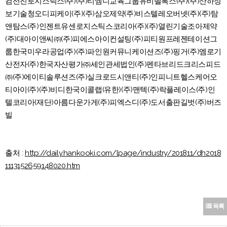
컴선진로지스틱스(주)(주)티엠디교육그룹유비벨록스(주)(주)산하정
보기술청오디피케이(주)(주)삼오제약(주)비스텔레오버넷(주)(주)탐
앤탐스(주)인젠트유센로지스틱스코리아(주)(주)열린기술조아제약
(주)대아이앤씨㈜(주)피에스아이컨설팅(주)피티원프레젠테이션그
룹한국미우라공업(주)(주)파인원커뮤니케이션즈(주)핑거(주)엠로기
산전자(주)한국자산평가㈜세인관세법인(주)펜타브리드크리스피드
㈜(주)에이티솔루션즈(주)실크로드시앤티(주)인피니트헬스케어오
티아이(주)(주)비디한국이콜랩(유한)(주)맨텍(주)락플레이스(주)인
텔코리아(재단)아름다운가게(주)피엑스디(주)도서출판길벗(주)버즈
빌
출처 :
http://daily.hankooki.com/lpage/industry/201811/dh2018
1113152659148020.htm
목록