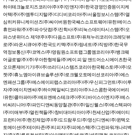
하이테크놀로지즈코리아(주)(주)민앤지(주)한국경영인증원이지케
어텍(주)(주)엠투디지털(주)디디비코리아(주)서울정보시스템(주)열
심히커뮤니케이션즈(주)싸이버원한국쌔스소프트웨어(유한)에이스
휴먼파워(주)(주)파수닷컴(주)진학사(주)리눅스데이타시스템(주)오
파스넷위더스 제약(주)(주)다음소프트(주)퓨쳐누리코리아크레딧뷰
로(주)라온시큐어(주)한국도키멕(주)(주)링네트(주)직방(주)한국무
역정보통신(주)코엑스(주)영림원소프트랩그룹엠코리아(주)뱅크웨
어글로벌(주)(주)우아한형제들(주)케이.피.알.앤드어소시에이츠한국
오므론제어기기(주)(주)쓰리디시스템즈코리아한국훼스토(주)(주)모
젯(주)휴노엠아이큐브솔루션(주)로크웰오토메이션코리아(주)에스
엔패션그룹(주)에스에이피랩스코리아(주)(주)우신피그먼트(주)이루
자(주)에이치엔씨(주)하이텍알씨디코리아(주)나스콤한국에이버리
(유한)콜마파마(주)에프엔에스테크(주)(주)디바이스이엔지(주)에스
비씨리니어(주)파인디앤씨동양철관(주)(주)일신웰스(주)에스텍파마
(주)미애부(주)열린책들(주)창비대아티아이(주)천세산업(주)에이티
프런티어(주)현진제업(주)(주)도드람푸드(주)영신디엔씨(주)윈텍오
토메이션(주)데이타존(주)티피지(주)피에스텍(주)그린파워개나리벽