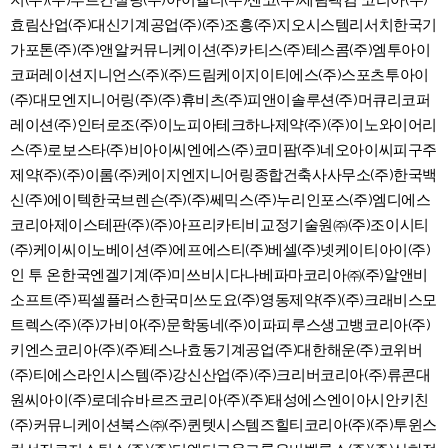
지(주)(주)루트컨설팅(주)아이엘티(주)센코(주)세림팩컴 코리아(주)
효림산업(주)대신기계공업(주)(주)조흥(주)지오시스템리서치한국기
가포톤(주)(주)앤알커뮤니케이션(주)카티스(주)테스콤(주)엠투아이
코퍼레이션지니언스(주)(주)드림케이지이티에스(주)스포츠투아이
(주)대모엔지니어링(주)(주)휴비츠(주)피앤이솔루션(주)머큐리코퍼
레이션(주)인터로조(주)이노피아테크하나제약(주)(주)이노와이어리
스(주)로보스타(주)비아이씨엔에스(주)코미팜(주)네오아이씨피구주
제약(주)(주)이롬(주)케이지엔지니어링종합건축사사무소(주)한국백
신(주)에이텍한국브렌슨(주)(주)쎄믹스(주)누리인포스(주)엠디에스
코리아제이스테판(주)(주)아프리카티비교정기술원㈜(주)조이시티
(주)케이씨이노베이션(주)에프에스티(주)베셀(주)넷케이티아이(주)
인 투 온한국엔겔기계(주)미쓰비시다나베파마코리아㈜(주)알앤비
소프트(주)픽셀플러스한국미쓰도요(주)영동제약(주)(주)크래비스모
트렉스(주)(주)가비아(주)문학동네(주)이파피루스생고뱅코리아(주)
키엔스코리아(주)(주)테스나효동기계공업(주)대한해운(주)코위버
(주)티에스라인시스템(주)강신산업(주)(주)크리버코리아(주)류콘대
원씨아이(주)로데슈바르즈코리아(주)(주)태성에스엔이아시안키친
(주)커뮤니케이션북스㈜(주)퀸텟시스템즈힐티코리아(주)(주)투윈스