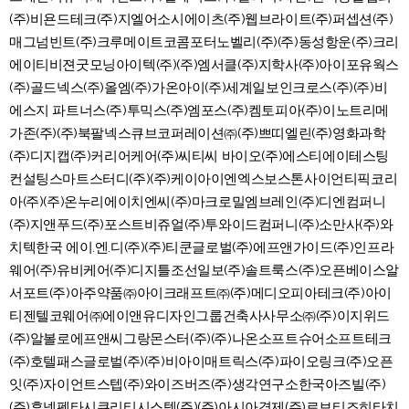
(주)비욘드테크(주)지엘어소시에이츠(주)웹브라이트(주)퍼셉션(주)
매그넘빈트(주)크루메이트코콤포터노벨리(주)(주)동성항운(주)크리
에이티비젼굿모닝아이텍(주)(주)엠서클(주)지학사(주)아이포유웍스
(주)골드넥스(주)올엠(주)가온아이(주)세계일보인크로스(주)(주)비
에스지 파트너스(주)투믹스(주)엠포스(주)켐토피아(주)이노트리메
가존(주)(주)북팔넥스큐브코퍼레이션㈜(주)쁘띠엘린(주)영화과학
(주)디지캡(주)커리어케어(주)씨티씨 바이오(주)에스티에이테스팅
컨설팅스마트스터디(주)(주)케이아이엔엑스보스톤사이언티픽코리
아(주)(주)온누리에이치엔씨(주)마크로밀엠브레인(주)디엔컴퍼니
(주)지앤푸드(주)포스트비쥬얼(주)투와이드컴퍼니(주)소만사(주)와
치텍한국 에이.엔.디(주)(주)티쿤글로벌(주)에프앤가이드(주)인프라
웨어(주)유비케어(주)디지틀조선일보(주)솔트룩스(주)오픈베이스알
서포트(주)아주약품㈜아이크래프트㈜(주)메디오피아테크(주)아이
티젠텔코웨어㈜에이앤유디자인그룹건축사사무소㈜(주)이지위드
(주)알볼로에프앤씨그랑몬스터(주)(주)나온소프트슈어소프트테크
(주)호텔패스글로벌(주)(주)비아이매트릭스(주)파이오링크(주)오픈
잇(주)자이언트스텝(주)와이즈버즈(주)생각연구소한국아즈빌(주)
(주)휴넷펜타시큐리티시스템(주)(주)아시아경제(주)로보티즈히타치