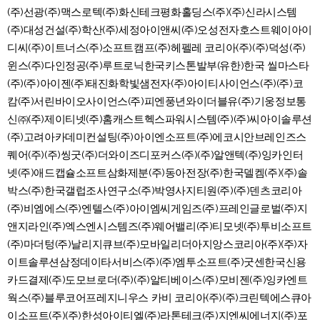
(주)선광(주)맥스로텍(주)화신테크평화홀딩스(주)(주)신라시스템
(주)대성건설(주)학산(주)세정아이앤씨(주)오성전자호스트웨이아이
디씨(주)이트너스(주)소프트캠프(주)헤펠레 코리아(주)(주)덕성(주)
윈스(주)다인정공(주)루트로닉한국키스톤발부(유한)한국 씰마스타
(주)(주)아이젠(주)태진화학빛샘전자(주)아이티사이언스(주)(주)코
캄(주)서린바이오사이언스(주)피엔풍년와이더블유(주)기웅정보통
신㈜(주)제이티넷(주)홈캐스트헥스파워시스템(주)(주)씨아이솔루션
(주)고려아카데미컨설팅(주)아이엔소프트(주)에코시안브레인즈스
퀘어(주)(주)씽굿(주)더와이즈디포커스(주)(주)알앤텍(주)잉카인터
넷(주)애드캡슐소프트삼화제분(주)동아전장(주)한국델켐(주)(주)솔
박스(주)한국갤럽조사연구소(주)박영사지티원(주)(주)덴츠코리아
(주)비엠에스(주)엔텔스(주)아이엠씨게임즈(주)프레인글로벌(주)지
앤지라인(주)엑스엔시스템즈(주)웨어밸리(주)티모넷(주)투비소프트
(주)마더텅(주)날리지큐브(주)모바일리더아지앙스코리아(주)(주)자
이트솔루션삼정데이타서비스(주)(주)엠투소프트(주)굿센한국신용
카드결제(주)도모브로더(주)(주)알티베이스(주)모비젠(주)잉카엔트
웍스(주)블루코어프레지니우스 카비 코리아(주)(주)크린텍에스큐아
이소프트(주)(주)한성아이티엘(주)라톤테크(주)지엔씨에너지(주)포