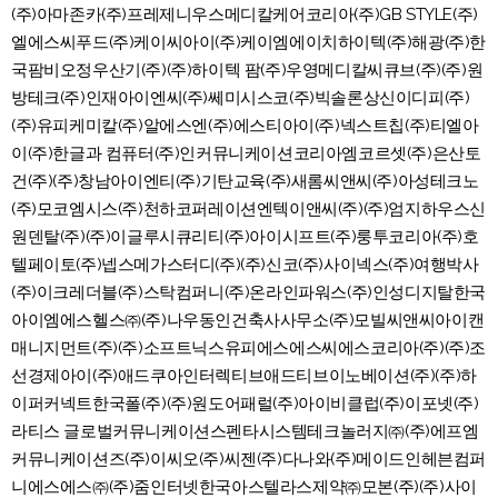
(주)아마존카(주)프레제니우스메디칼케어코리아(주)GB STYLE(주)
엘에스씨푸드(주)케이씨아이(주)케이엠에이치하이텍(주)해광(주)한
국팜비오정우산기(주)(주)하이텍 팜(주)우영메디칼씨큐브(주)(주)원
방테크(주)인재아이엔씨(주)쎄미시스코(주)빅솔론상신이디피(주)
(주)유피케미칼(주)알에스엔(주)에스티아이(주)넥스트칩(주)티엘아
이(주)한글과 컴퓨터(주)인커뮤니케이션코리아엠코르셋(주)은산토
건(주)(주)창남아이엔티(주)기탄교육(주)새롬씨앤씨(주)아성테크노
(주)모코엠시스(주)천하코퍼레이션엔텍이앤씨(주)(주)엄지하우스신
원덴탈(주)(주)이글루시큐리티(주)아이시프트(주)룽투코리아(주)호
텔페이토(주)넵스메가스터디(주)(주)신코(주)사이넥스(주)여행박사
(주)이크레더블(주)스탁컴퍼니(주)온라인파워스(주)인성디지탈한국
아이엠에스헬스㈜(주)나우동인건축사사무소(주)모빌씨앤씨아이캔
매니지먼트(주)(주)소프트닉스유피에스에스씨에스코리아(주)(주)조
선경제아이(주)애드쿠아인터렉티브애드티브이노베이션(주)(주)하
이퍼커넥트한국폴(주)(주)원도어패럴(주)아이비클럽(주)이포넷(주)
라티스 글로벌커뮤니케이션스펜타시스템테크놀러지㈜(주)에프엠
커뮤니케이션즈(주)이씨오(주)씨젠(주)다나와(주)메이드인헤븐컴퍼
니에스에스㈜(주)줌인터넷한국아스텔라스제약㈜모본(주)(주)사이