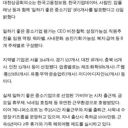
대한상공회의소는 한국고용정보원, 한국기업데이터, 사람인, 잡플
래닛 등과 함께 ‘일하기 좋은 중소기업’ 565개사를 발표했다고 13일
밝혔다.
일하기 좋은 중소기업 평가는 CEO 비전·철학, 성장가능성, 직원추
천율, 임원 역량, 워라밸, 사내문화, 승진기회·가능성, 복지·급여 등 8
개 주제별로 구성됐다.
지역별 기업은 서울 314개사, 경기 137개사, 대전 18개사, 충북 15개
사, 인천 13개사 등이 선정됐다. 업종별로는 제조·화학(181개사), IT·웹
·통신(182개사), 유통·무역·운송업(67개사), 미디어·디자인(47개사) 등
이다.
실제 일하기 좋은 중소기업으로 선정된 ‘가비아‘는 시차 출근제, 금
요일 휴무제, 닉네임 호칭제 등 유연한 근무환경으로 호평받았다.
이어 ’제니퍼소프트‘는 주35시간 자율근무와 자율 출퇴근, 사옥내 수
영장·키즈룸을 운영하고 있으며, 자녀 출산시 축하금 1000만원, 근
속5년마다 2주 휴가와 가족 해외여행 제도를 실시하고 있다.