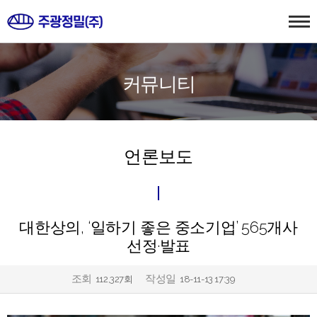
커뮤니티
언론보도
대한상의, ‘일하기 좋은 중소기업’ 565개사
선정·발표
조회
작성일
112,327회
18-11-13 17:39