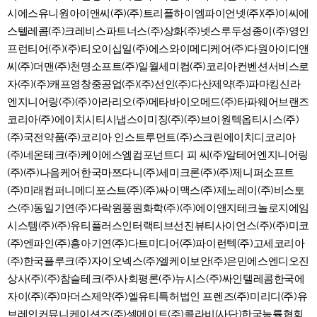
시에스유니원아이앤씨(주)(주)트리플하이엠파이언넷(주)(주)이씨에
스텔레콤(주)크레비스파트너스(주)상화(주)넷스루두성종이(주)영인
프런티어(주)(주)티오이십일(주)에스와이메디케어(주)다원아이디앤
씨(주)더맨(주)천명소프트(주)일월세미컴(주)코리아컨벤션서비스로
자(주)(주)캐프영창중공업(주)(주)선인(주)다산제약(주)파마킹신라
엔지니어링(주)(주)아라리오(주)메타바이오메드(주)타파웨어브랜즈
코리아(주)에이치시티시냅스이미징(주)(주)브이원텍옵티시스(주)
(주)국전약품(주)코리아 인스트루먼트(주)스크린에이치디코리아
(주)네온테크(주)케이에스엠컴포넌트디 피 씨(주)알테어엔지니어링
(주)(주)나음케어한국마쯔다니(주)세미크론(주)(주)제니퍼소프트
(주)미래컴퍼니메디포스트(주)(주)싸이맥스(주)제노레이(주)비스토
스(주)동일기연(주)다락원풍원화학(주)(주)에이앤지테크놀로지에임
시스템(주)(주)유티플러스인터랙티브선진뷰티사이언스(주)(주)미코
(주)엔파인(주)흥아기연(주)다트미디어(주)파이런텍(주)고세코리아
(주)한국플루크(주)자이오넥스(주)엘케이보안(주)은민에스엔디오진
상사(주)(주)참슬테크(주)사회평론(주)뉴시스(주)싸인텔레콤한국에
자이(주)(주)마더스제약(주)엘유티특허법인 프렌즈(주)미리디(주)유
브레인커뮤니케이션즈(주)셀메이트(주)콜라비(사단)한국능률협회