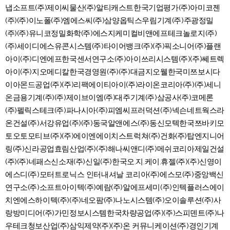
냅소프트(주)제이씨물산(주)알티캐스트한국기업평가(주)아미코젠
(주)(주)이노폴(주)엠에스씨(주)삼양옵틱스우림기계(주)주광정밀
(주)(주)유니코정밀화학(주)에스지케미컬비앤에프테크놀로지(주)
(주)세이디에스유콘시스템(주)타이어뱅크(주)(주)픽소니어(주)플랜
아이(주)디엔에프한국센서연구소(주)아이쓰리시스템(주)(주)쎄트렉
아이(주)지오메디칼한국경영원(주)(주)대금지오웰한국미쯔보시다
이아몬드공업(주)(주)리팩에이티아이(주)라이온코리아(주)(주)세니
온금용기계(주)(주)제이브이엠(주)대주기계(주)삼공사(주)코메론
(주)펠릭스테크(주)파나시아(주)피엠씨프러덕션(주)넥슨네트웍스라
온건설(주)서강유업(주)(주)동국알앤에스(주)동신모텍한국쯔바키모
토오토모티브(주)(주)에이엔에이치스트럭쳐(주)건화(주)탑엔지니어
링(주)신라공업효림산업(주)(주)해나씨앤디(주)메쉬코리아제일건설
(주)(주)네패스신소재(주)신일(주)한국오.지.케이.휴젤(주)(주)신영이
에스디(주)모터트로닉스 인터내셔날 코리아(주)에스모(주)중앙백신
연구소(주)소프트아이텍(주)예람(주)알에프세미(주)인텍플러스에이
치엔에스하이텍(주)(주)네오팜(주)나노시스템(주)오이솔루션(주)사
랑방미디어(주)가민정보시스템한국차량공업(주)(주)스피덴트(주)나
우테크청보산업(주)삼익제약(주)(주)온 커뮤니케이션(주)경인기계