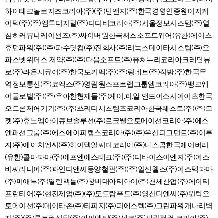
하이테크놀로지즈코리아(주)(주)민앤지(주)한국경영인증원이지케
어텍(주)(주)엠투디지털(주)디디비코리아(주)서울정보시스템(주)열
심히커뮤니케이션즈(주)싸이버원한국쌔스소프트웨어(유한)에이스
휴먼파워(주)(주)파수닷컴(주)진학사(주)리눅스데이타시스템(주)오
파스넷위더스 제약(주)(주)다음소프트(주)퓨쳐누리코리아크레딧뷰
로(주)라온시큐어(주)한국도키멕(주)(주)링네트(주)직방(주)한국무
역정보통신(주)코엑스(주)영림원소프트랩그룹엠코리아(주)뱅크웨
어글로벌(주)(주)우아한형제들(주)케이.피.알.앤드어소시에이츠한국
오므론제어기기(주)(주)쓰리디시스템즈코리아한국훼스토(주)(주)모
젯(주)휴노엠아이큐브솔루션(주)로크웰오토메이션코리아(주)에스
엔패션그룹(주)에스에이피랩스코리아(주)(주)우신피그먼트(주)이루
자(주)에이치엔씨(주)하이텍알씨디코리아(주)나스콤한국에이버리
(유한)콜마파마(주)에프엔에스테크(주)(주)디바이스이엔지(주)에스
비씨리니어(주)파인디앤씨동양철관(주)(주)일신웰스(주)에스텍파마
(주)미애부(주)열린책들(주)창비대아티아이(주)천세산업(주)에이티
프런티어(주)현진제업(주)(주)도드람푸드(주)영신디엔씨(주)윈텍오
토메이션(주)데이타존(주)티피지(주)피에스텍(주)그린파워개나리벽