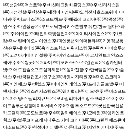
(주)선광(주)맥스로텍(주)화신테크평화홀딩스(주)(주)신라시스템
(주)대성건설(주)학산(주)세정아이앤씨(주)오성전자호스트웨이아이
디씨(주)이트너스(주)소프트캠프(주)헤펠레 코리아(주)(주)덕성(주)
윈스(주)다인정공(주)루트로닉한국키스톤발부(유한)한국 씰마스타
(주)(주)아이젠(주)태진화학빛샘전자(주)아이티사이언스(주)(주)코
캄(주)서린바이오사이언스(주)피엔풍년와이더블유(주)기웅정보통
신㈜(주)제이티넷(주)홈캐스트헥스파워시스템(주)(주)씨아이솔루션
(주)고려아카데미컨설팅(주)아이엔소프트(주)에코시안브레인즈스
퀘어(주)(주)씽굿(주)더와이즈디포커스(주)(주)알앤텍(주)잉카인터
넷(주)애드캡슐소프트삼화제분(주)동아전장(주)한국델켐(주)(주)솔
박스(주)한국갤럽조사연구소(주)박영사지티원(주)(주)덴츠코리아
(주)비엠에스(주)엔텔스(주)아이엠씨게임즈(주)프레인글로벌(주)지
앤지라인(주)엑스엔시스템즈(주)웨어밸리(주)티모넷(주)투비소프트
(주)마더텅(주)날리지큐브(주)모바일리더아지앙스코리아(주)(주)자
이트솔루션삼정데이타서비스(주)(주)엠투소프트(주)굿센한국신용
카드결제(주)도모브로더(주)(주)알티베이스(주)모비젠(주)잉카엔트
웍스(주)블루코어프레지니우스 카비 코리아(주)(주)크린텍에스큐아
이소프트(주)(주)한성아이티엘(주)라톤테크(주)지엔씨에너지(주)포