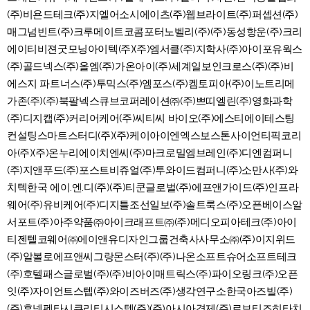
(주)비욘드테크(주)지엘어소시에이츠(주)웹브라이트(주)퍼셉션(주)
매그넘빈트(주)크루메이트코콤포터노벨리(주)(주)동성항운(주)크리
에이티비젼굿모닝아이텍(주)(주)엠서클(주)지학사(주)아이포유웍스
(주)골드넥스(주)올엠(주)가온아이(주)세계일보인크로스(주)(주)비
에스지 파트너스(주)투믹스(주)엠포스(주)켐토피아(주)이노트리메
가존(주)(주)북팔넥스큐브코퍼레이션㈜(주)쁘띠엘린(주)영화과학
(주)디지캡(주)커리어케어(주)씨티씨 바이오(주)에스티에이테스팅
컨설팅스마트스터디(주)(주)케이아이엔엑스보스톤사이언티픽코리
아(주)(주)온누리에이치엔씨(주)마크로밀엠브레인(주)디엔컴퍼니
(주)지앤푸드(주)포스트비쥬얼(주)투와이드컴퍼니(주)소만사(주)와
치텍한국 에이.엔.디(주)(주)티쿤글로벌(주)에프앤가이드(주)인프라
웨어(주)유비케어(주)디지틀조선일보(주)솔트룩스(주)오픈베이스알
서포트(주)아주약품㈜아이크래프트㈜(주)메디오피아테크(주)아이
티젠텔코웨어㈜에이앤유디자인그룹건축사사무소㈜(주)이지위드
(주)알볼로에프앤씨그랑몬스터(주)(주)나온소프트슈어소프트테크
(주)호텔패스글로벌(주)(주)비아이매트릭스(주)파이오링크(주)오픈
잇(주)자이언트스텝(주)와이즈버즈(주)생각연구소한국아즈빌(주)
(주)휴넷펜타시큐리티시스템(주)(주)아시아경제(주)로보티즈히타치