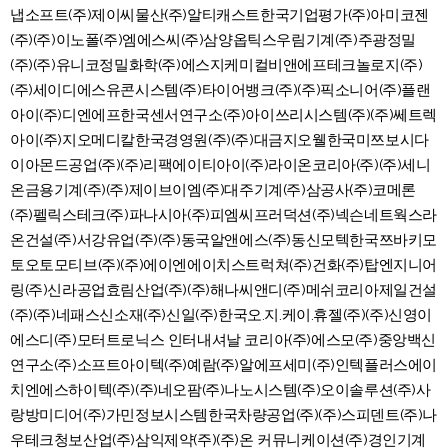
냅소프트(주)제이씨물산(주)알티캐스트한국기업평가(주)아미코젠
(주)(주)이노폴(주)엠에스씨(주)삼양옵틱스우림기계(주)주광정밀
(주)(주)유니코정밀화학(주)에스지케미컬비앤에프테크놀로지(주)
(주)세이디에스유콘시스템(주)타이어뱅크(주)(주)픽소니어(주)플랜
아이(주)디엔에프한국센서연구소(주)아이쓰리시스템(주)(주)쎄트렉
아이(주)지오메디칼한국경영원(주)(주)대금지오웰한국미쯔보시다
이아몬드공업(주)(주)리팩에이티아이(주)라이온코리아(주)(주)세니
온금용기계(주)(주)제이브이엠(주)대주기계(주)삼공사(주)코메론
(주)펠릭스테크(주)파나시아(주)피엠씨프러덕션(주)넥슨네트웍스라
온건설(주)서강유업(주)(주)동국알앤에스(주)동신모텍한국쯔바키모
토오토모티브(주)(주)에이엔에이치스트럭쳐(주)건화(주)탑엔지니어
링(주)신라공업효림산업(주)(주)해나씨앤디(주)메쉬코리아제일건설
(주)(주)네패스신소재(주)신일(주)한국오.지.케이.휴젤(주)(주)신영이
에스디(주)모터트로닉스 인터내셔날 코리아(주)에스모(주)중앙백신
연구소(주)소프트아이텍(주)예람(주)알에프세미(주)인텍플러스에이
치엔에스하이텍(주)(주)네오팜(주)나노시스템(주)오이솔루션(주)사
랑방미디어(주)가민정보시스템한국차량공업(주)(주)스피덴트(주)나
우테크청보산업(주)삼익제약(주)(주)온 커뮤니케이션(주)경인기계