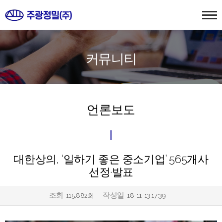
커뮤니티
언론보도
대한상의, ‘일하기 좋은 중소기업’ 565개사
선정·발표
조회
작성일
115,882회
18-11-13 17:39