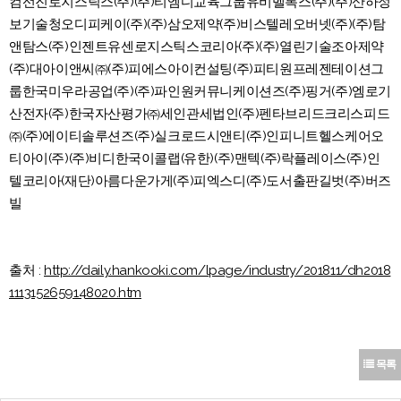
컴선진로지스틱스(주)(주)티엠디교육그룹유비벨록스(주)(주)산하정
보기술청오디피케이(주)(주)삼오제약(주)비스텔레오버넷(주)(주)탐
앤탐스(주)인젠트유센로지스틱스코리아(주)(주)열린기술조아제약
(주)대아이앤씨㈜(주)피에스아이컨설팅(주)피티원프레젠테이션그
룹한국미우라공업(주)(주)파인원커뮤니케이션즈(주)핑거(주)엠로기
산전자(주)한국자산평가㈜세인관세법인(주)펜타브리드크리스피드
㈜(주)에이티솔루션즈(주)실크로드시앤티(주)인피니트헬스케어오
티아이(주)(주)비디한국이콜랩(유한)(주)맨텍(주)락플레이스(주)인
텔코리아(재단)아름다운가게(주)피엑스디(주)도서출판길벗(주)버즈
빌
출처 :
http://daily.hankooki.com/lpage/industry/201811/dh2018
1113152659148020.htm
목록