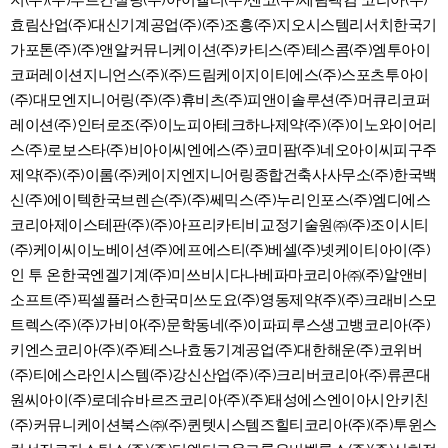
지(주)(주)루트컨설팅(주)아이엘티(주)센코(주)세림팩컴 코리아(주)
효림산업(주)대신기계공업(주)(주)조흥(주)지오시스템리서치한국기
가포톤(주)(주)앤알커뮤니케이션(주)카티스(주)테스콤(주)엠투아이
코퍼레이션지니언스(주)(주)드림케이지이티에스(주)스포츠투아이
(주)대모엔지니어링(주)(주)휴비츠(주)피앤이솔루션(주)머큐리코퍼
레이션(주)인터로조(주)이노피아테크하나제약(주)(주)이노와이어리
스(주)로보스타(주)비아이씨엔에스(주)코미팜(주)네오아이씨피구주
제약(주)(주)이롬(주)케이지엔지니어링종합건축사사무소(주)한국백
신(주)에이텍한국브렌슨(주)(주)쎄믹스(주)누리인포스(주)엠디에스
코리아제이스테판(주)(주)아프리카티비교정기술원㈜(주)조이시티
(주)케이씨이노베이션(주)에프에스티(주)베셀(주)넷케이티아이(주)
인 투 온한국엔겔기계(주)미쓰비시다나베파마코리아㈜(주)알앤비
소프트(주)픽셀플러스한국미쓰도요(주)영동제약(주)(주)크래비스모
트렉스(주)(주)가비아(주)문학동네(주)이파피루스생고뱅코리아(주)
키엔스코리아(주)(주)테스나효동기계공업(주)대한해운(주)코위버
(주)티에스라인시스템(주)강신산업(주)(주)크리버코리아(주)류콘대
원씨아이(주)로데슈바르즈코리아(주)(주)태성에스엔이아시안키친
(주)커뮤니케이션북스㈜(주)퀸텟시스템즈힐티코리아(주)(주)투윈스