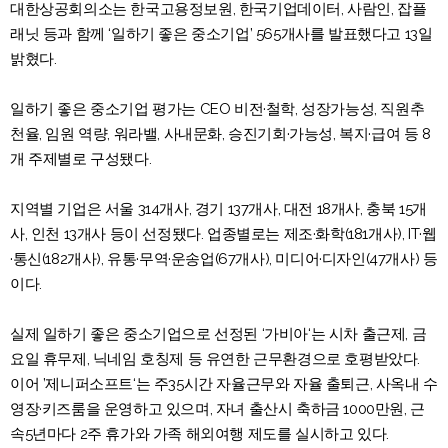
대한상공회의소는 한국고용정보원, 한국기업데이터, 사람인, 잡플
래닛 등과 함께 ‘일하기 좋은 중소기업’ 565개사를 발표했다고 13일
밝혔다.
일하기 좋은 중소기업 평가는 CEO 비전·철학, 성장가능성, 직원추
천율, 임원 역량, 워라밸, 사내문화, 승진기회·가능성, 복지·급여 등 8
개 주제별로 구성됐다.
지역별 기업은 서울 314개사, 경기 137개사, 대전 18개사, 충북 15개
사, 인천 13개사 등이 선정됐다. 업종별로는 제조·화학(181개사), IT·웹
·통신(182개사), 유통·무역·운송업(67개사), 미디어·디자인(47개사) 등
이다.
실제 일하기 좋은 중소기업으로 선정된 ‘가비아‘는 시차 출근제, 금
요일 휴무제, 닉네임 호칭제 등 유연한 근무환경으로 호평받았다.
이어 ’제니퍼소프트‘는 주35시간 자율근무와 자율 출퇴근, 사옥내 수
영장·키즈룸을 운영하고 있으며, 자녀 출산시 축하금 1000만원, 근
속5년마다 2주 휴가와 가족 해외여행 제도를 실시하고 있다.