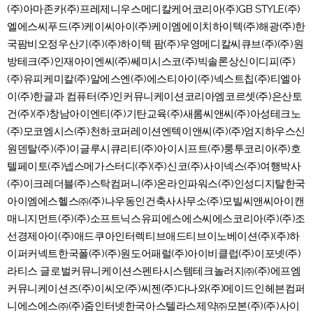
(주)아마존카(주)프레제니우스메디칼케어코리아(주)GB STYLE(주)
엘에스씨푸드(주)케이씨아이(주)케이엠에이치하이텍(주)해광(주)한
국팜비오정우산기(주)(주)하이텍 팜(주)우영메디칼씨큐브(주)(주)원
방테크(주)인재아이엔씨(주)쎄미시스코(주)빅솔론상신이디피(주)
(주)유피케미칼(주)알에스엔(주)에스티아이(주)넥스트칩(주)티엘아
이(주)한글과 컴퓨터(주)인커뮤니케이션코리아엠코르셋(주)은산토
건(주)(주)창남아이엔티(주)기탄교육(주)새롬씨앤씨(주)아성테크노
(주)모코엠시스(주)천하코퍼레이션엔텍이앤씨(주)(주)엄지하우스신
원덴탈(주)(주)이글루시큐리티(주)아이시프트(주)룽투코리아(주)호
텔페이토(주)넵스메가스터디(주)(주)신코(주)사이넥스(주)여행박사
(주)이크레더블(주)스탁컴퍼니(주)온라인파워스(주)인성디지탈한국
아이엠에스헬스㈜(주)나우동인건축사사무소(주)모빌씨앤씨아이캔
매니지먼트(주)(주)소프트닉스유피에스에스씨에스코리아(주)(주)조
선경제아이(주)애드쿠아인터렉티브애드티브이노베이션(주)(주)하
이퍼커넥트한국폴(주)(주)원도어패럴(주)아이비클럽(주)이포넷(주)
라티스 글로벌커뮤니케이션스펜타시스템테크놀러지㈜(주)에프엠
커뮤니케이션즈(주)이씨오(주)씨젠(주)다나와(주)메이드인헤븐컴퍼
니에스에스㈜(주)줌인터넷한국아스텔라스제약㈜모본(주)(주)사이