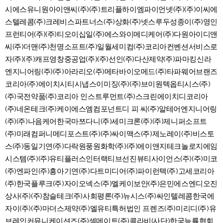
시에스유니원아이앤씨(주)(주)트리플하이엠파이언넷(주)(주)이씨에
스텔레콤(주)크레비스파트너스(주)상화(주)넷스루두성종이(주)영인
프런티어(주)(주)티오이십일(주)에스와이메디케어(주)다원아이디앤
씨(주)더맨(주)천명소프트(주)일월세미컴(주)코리아컨벤션서비스로
자(주)(주)캐프영창중공업(주)(주)선인(주)다산제약(주)파마킹신라
엔지니어링(주)(주)아라리오(주)메타바이오메드(주)타파웨어브랜즈
코리아(주)에이치시티시냅스이미징(주)(주)브이원텍옵티시스(주)
(주)국전약품(주)코리아 인스트루먼트(주)스크린에이치디코리아
(주)네온테크(주)케이에스엠컴포넌트디 피 씨(주)알테어엔지니어링
(주)(주)나음케어한국마쯔다니(주)세미크론(주)(주)제니퍼소프트
(주)미래컴퍼니메디포스트(주)(주)싸이맥스(주)제노레이(주)비스토
스(주)동일기연(주)다락원풍원화학(주)(주)에이앤지테크놀로지에임
시스템(주)(주)유티플러스인터랙티브선진뷰티사이언스(주)(주)미코
(주)엔파인(주)흥아기연(주)다트미디어(주)파이런텍(주)고세코리아
(주)한국플루크(주)자이오넥스(주)엘케이보안(주)은민에스엔디오진
상사(주)(주)참슬테크(주)사회평론(주)뉴시스(주)싸인텔레콤한국에
자이(주)(주)마더스제약(주)엘유티특허법인 프렌즈(주)미리디(주)유
브레인커뮤니케이션즈(주)셀메이트(주)콜라비(사단)한국능률협회