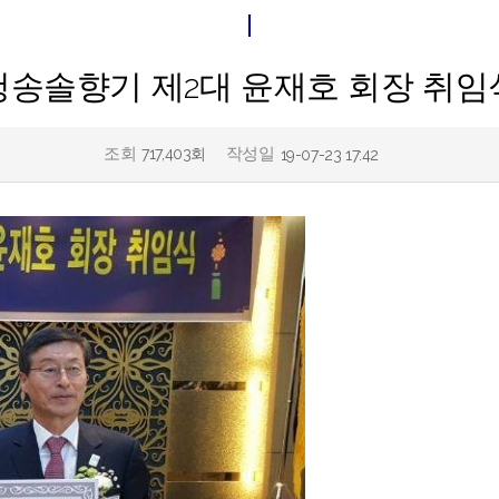
청송솔향기 제2대 윤재호 회장 취임
조회
작성일
717,403회
19-07-23 17:42