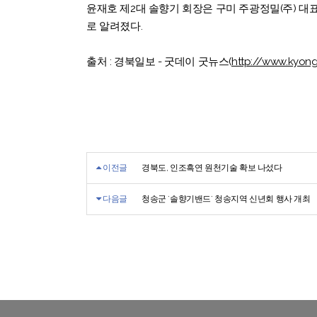
윤재호 제2대 솔향기 회장은 구미 주광정밀(주) 대
로 알려졌다.
출처 : 경북일보 - 굿데이 굿뉴스(
http://www.kyong
이전글
경북도, 인조흑연 원천기술 확보 나섰다
다음글
청송군 `솔향기밴드` 청송지역 신년회 행사 개최