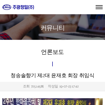
커뮤니티
언론보도
청송솔향기 제2대 윤재호 회장 취임식
조회
작성일
725,145회
19-07-23 17:42